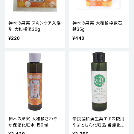
神木の果実 スキンケア入浴
神木の果実 大和橘枠練石
剤 大和橘湯30g
鹸35g
¥220
¥440
神木の果実 大和橘さわや
奈良産和漢生薬エキス使用
か保湿化粧水 150ml
やまともん化粧品 当帰化粧
水 とうきけしょうすい150m
¥2,420
¥2,750